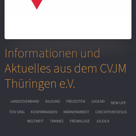
Informationen und
Aktuelles aus dem CVJM
Thüringen e.V.
LANDESVERBAND
BILDUNG
FREIZEITEN
JUGEND
NEW LIFE
TEN SING
KONFIRMANDEN
MÄNNERARBEIT
CHECKPOINTJESUS
WELTWEIT
TRAINEE
FREIWILLIGE
JULEICA