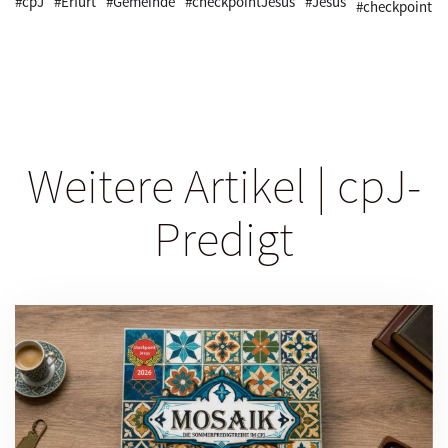
#cpJ
#Erfurt
#Gemeinde
#checkpointJesus
#Jesus
#checkpoint
Weitere Artikel | cpJ-
Predigt