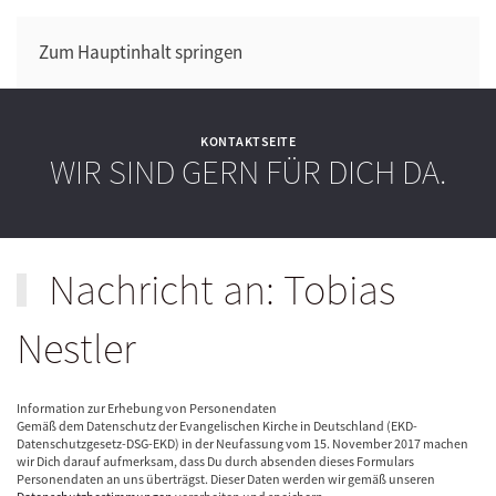
Zum Hauptinhalt springen
KONTAKTSEITE
WIR SIND GERN FÜR DICH DA.
Nachricht an: Tobias
Nestler
Information zur Erhebung von Personendaten
Gemäß dem Datenschutz der Evangelischen Kirche in Deutschland (EKD-
Datenschutzgesetz-DSG-EKD) in der Neufassung vom 15. November 2017 machen
wir Dich darauf aufmerksam, dass Du durch absenden dieses Formulars
Personendaten an uns überträgst. Dieser Daten werden wir gemäß unseren