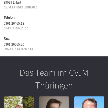
99089 Erfurt
CVJM LANDESVERBAND
Telefon:
0361.26465.18
DI-FR 9:00-15:00
Fax:
0361.26565.20
IMMER ERREICHBAR
Das Team im CVJM
Thüringen