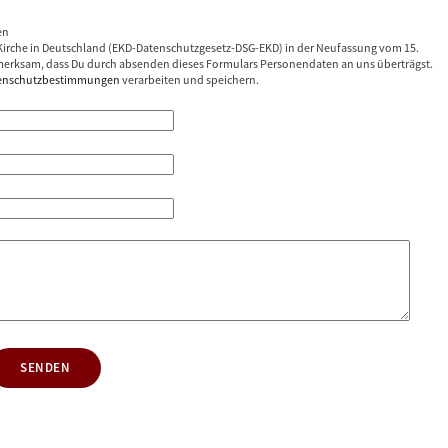
en
irche in Deutschland (EKD-Datenschutzgesetz-DSG-EKD) in der Neufassung vom 15.
erksam, dass Du durch absenden dieses Formulars Personendaten an uns überträgst.
enschutzbestimmungen
verarbeiten und speichern.
SENDEN