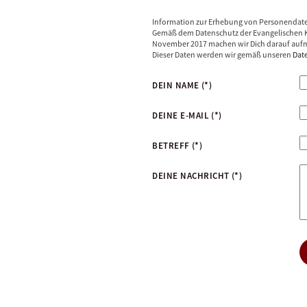
Information zur Erhebung von Personendat
Gemäß dem Datenschutz der Evangelischen K
November 2017 machen wir Dich darauf aufm
Dieser Daten werden wir gemäß unseren
Dat
DEIN NAME
(*)
DEINE E-MAIL
(*)
BETREFF
(*)
DEINE NACHRICHT
(*)