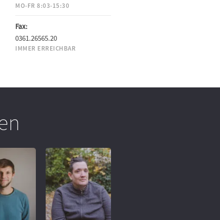
MO-FR 8:03-15:30
Fax:
0361.26565.20
IMMER ERREICHBAR
en