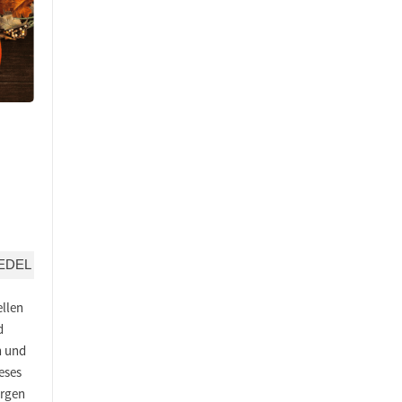
EDEL
ellen
d
n und
eses
ergen