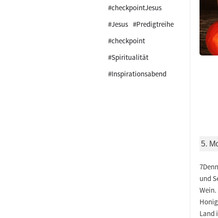
#checkpointJesus
#Jesus
#Predigtreihe
#checkpoint
#Spiritualität
#Inspirationsabend
5. M
7Denn 
und S
Wein. 
Honig.
Land i