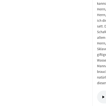
kanns
Herrn,
Herrn,
ich di
satt.
Schaf
allem
Herrn,
Sklave
giftig
Wasser
Manna 
brauc
natür
diese