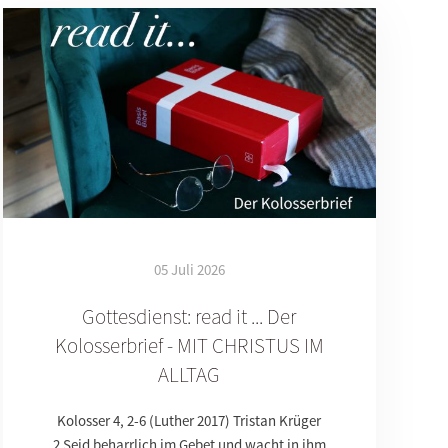
05 Juli 2026
Gottesdienst: read it ... Der
Kolosserbrief - MIT CHRISTUS IM
ALLTAG
Kolosser 4, 2-6 (Luther 2017) Tristan Krüger
2 Seid beharrlich im Gebet und wacht in ihm