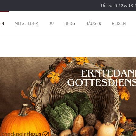
Di-Do: 9-12 & 13-
EN
MITGLIEDER
DU
BLOG
HÄUSER
REISEN