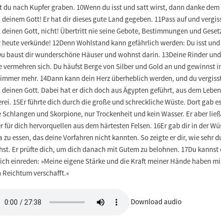
t du nach Kupfer graben. 10Wenn du isst und satt wirst, dann danke dem
 deinem Gott! Er hat dir dieses gute Land gegeben. 11Pass auf und vergis
 deinen Gott, nicht! Übertritt nie seine Gebote, Bestimmungen und Gesetz
r heute verkünde! 12Denn Wohlstand kann gefährlich werden: Du isst und
 Du baust dir wunderschöne Häuser und wohnst darin. 13Deine Rinder und
e vermehren sich. Du häufst Berge von Silber und Gold an und gewinnst i
 immer mehr. 14Dann kann dein Herz überheblich werden, und du vergiss
 deinen Gott. Dabei hat er dich doch aus Ägypten geführt, aus dem Leben
rei. 15Er führte dich durch die große und schreckliche Wüste. Dort gab e
e Schlangen und Skorpione, nur Trockenheit und kein Wasser. Er aber ließ
 für dich hervorquellen aus dem härtesten Felsen. 16Er gab dir in der Wü
zu essen, das deine Vorfahren nicht kannten. So zeigte er dir, wie sehr d
hst. Er prüfte dich, um dich danach mit Gutem zu belohnen. 17Du kannst 
lich einreden: »Meine eigene Stärke und die Kraft meiner Hände haben mi
n Reichtum verschafft.«
Download audio