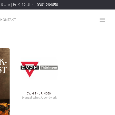
16 Uhr | Fr: 9-12 Uhr –
0361 264650
KONTAKT
CVJM THÜRINGEN
Evangelisches Jugendwerk