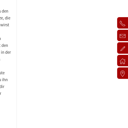
s den
e, die
 wirst
n
t den
 in der
s
ste
u ihn
dir
r