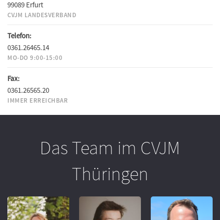
99089 Erfurt
CVJM LANDESVERBAND
Telefon:
0361.26465.14
MO-DO 9:00-15:00
Fax:
0361.26565.20
IMMER ERREICHBAR
Das Team im CVJM
Thüringen