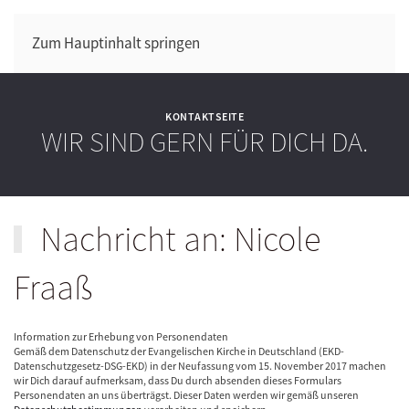
Zum Hauptinhalt springen
KONTAKTSEITE
WIR SIND GERN FÜR DICH DA.
Nachricht an: Nicole
Fraaß
Information zur Erhebung von Personendaten
Gemäß dem Datenschutz der Evangelischen Kirche in Deutschland (EKD-
Datenschutzgesetz-DSG-EKD) in der Neufassung vom 15. November 2017 machen
wir Dich darauf aufmerksam, dass Du durch absenden dieses Formulars
Personendaten an uns überträgst. Dieser Daten werden wir gemäß unseren