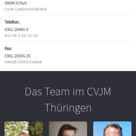
99089 Erfurt
CVJM LANDESVERBAND
Telefon:
0361.26465.0
MO-FR 9:00-15:00
Fax:
0361.26565.20
IMMER ERREICHBAR
Das Team im CVJM
Thüringen