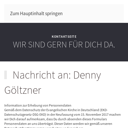
Zum Hauptinhalt springen
KONTAKTSEITE
WIR SIND GERN FÜR DICH DA.
Nachricht an: Denny
Göltzner
Information zur Erhebung von Personendaten
Gemäß dem Datenschutz der Evangelischen Kirche in Deutschland (EKD-
Datenschutzgesetz-DSG-EKD) in der Neufassung vom 15. November 2017 machen
wir Dich darauf aufmerksam, dass Du durch absenden dieses Formulars
Personendaten an uns überträgst. Dieser Daten werden wir gemäß unseren