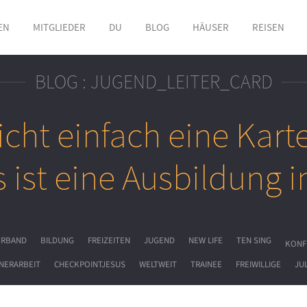
EN
MITGLIEDER
DU
BLOG
HÄUSER
REISEN
BLOG : JUGEND_LEITER_CARD
icht einfach eine Karte
s ist eine Ausbildung 
ERBAND
BILDUNG
FREIZEITEN
JUGEND
NEW LIFE
TEN SING
KONF
NERARBEIT
CHECKPOINTJESUS
WELTWEIT
TRAINEE
FREIWILLIGE
JU