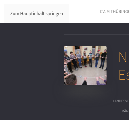
CVJM THÜRING
Zum Hauptinhalt springen
N
E
LANDESV
MÄN