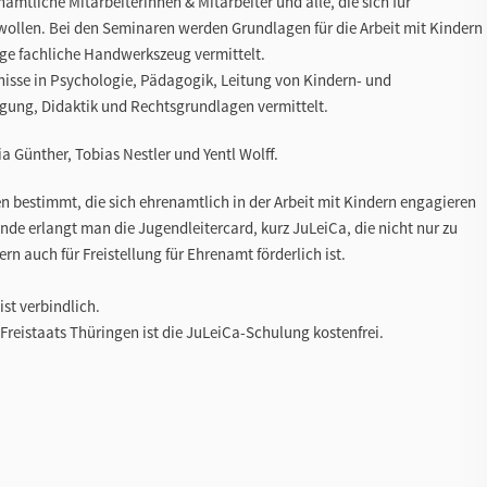
amtliche Mitarbeiterinnen & Mitarbeiter und alle, die sich für
wollen. Bei den Seminaren werden Grundlagen für die Arbeit mit Kindern
e fachliche Handwerkszeug vermittelt.
sse in Psychologie, Pädagogik, Leitung von Kindern- und
ung, Didaktik und Rechtsgrundlagen vermittelt.
a Günther, Tobias Nestler und Yentl Wolff.
n bestimmt, die sich ehrenamtlich in der Arbeit mit Kindern engagieren
nde erlangt man die Jugendleitercard, kurz JuLeiCa, die nicht nur zu
n auch für Freistellung für Ehrenamt förderlich ist.
ist verbindlich.
Freistaats Thüringen ist die JuLeiCa-Schulung kostenfrei.