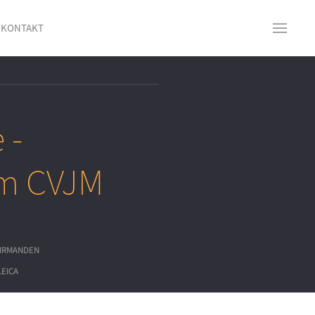
KONTAKT
 -
im CVJM
IRMANDEN
LEICA