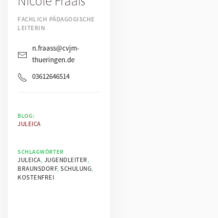
Nicole Fraaß
FACHLICH PÄDAGOGISCHE
LEITERIN
n.fraass@cvjm-
thueringen.de
03612646514
BLOG:
JULEICA
SCHLAGWÖRTER
JULEICA
,
JUGENDLEITER
,
BRAUNSDORF
,
SCHULUNG
,
KOSTENFREI