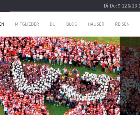
Di-Do: 9-12 & 13-
EN
MITGLIEDER
DU
BLOG
HÄUSER
REISEN