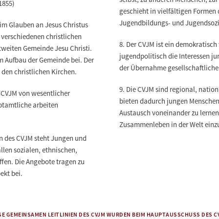
1855)
geschieht in vielfältigen Formen
Jugendbildungs- und Jugendsozi
im Glauben an Jesus Christus
verschiedenen christlichen
8.
Der CVJM ist ein demokratisch 
ltweiten Gemeinde Jesu Christi.
jugendpolitisch die Interessen ju
um Aufbau der Gemeinde bei. Der
der Übernahme gesellschaftliche
den christlichen Kirchen.
9.
Die CVJM sind regional, nation
m CVJM von wesentlicher
bieten dadurch jungen Menschen
tamtliche arbeiten
Austausch voneinander zu lernen 
Zusammenleben in der Welt einz
 des CVJM steht Jungen und
len sozialen, ethnischen,
ffen. Die Angebote tragen zu
ekt bei.
SE GEMEINSAMEN LEITLINIEN DES CVJM WURDEN BEIM HAUPTAUSSCHUSS DES C