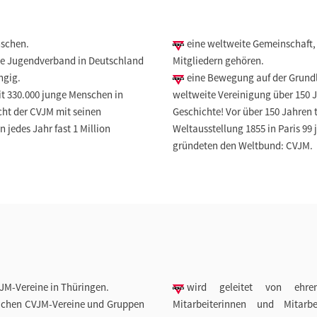
nschen.
eine weltweite Gemeinschaft, 
he Jugendverband in Deutschland
Mitgliedern gehören.
ngig.
eine Bewegung auf der Grundla
it 330.000 junge Menschen in
weltweite Vereinigung über 150 J
cht der CVJM mit seinen
Geschichte! Vor über 150 Jahren 
jedes Jahr fast 1 Million
Weltausstellung 1855 in Paris 9
gründeten den Weltbund: CVJM.
JM-Vereine in Thüringen.
wird geleitet von ehre
tlichen CVJM-Vereine und Gruppen
Mitarbeiterinnen und Mitar