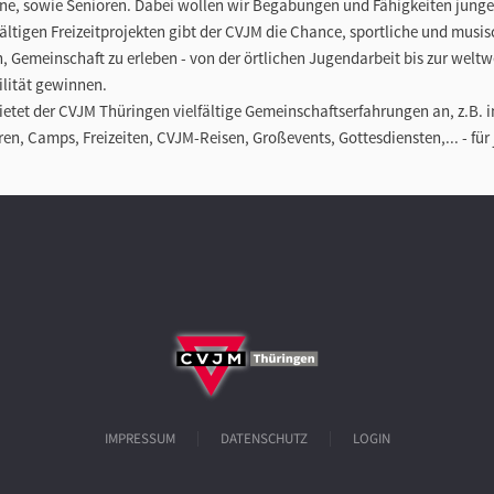
e, sowie Senioren. Dabei wollen wir Begabungen und Fähigkeiten junger
tigen Freizeitprojekten gibt der CVJM die Chance, sportliche und musisc
Gemeinschaft zu erleben - von der örtlichen Jugendarbeit bis zur weltw
ilität gewinnen.
 bietet der CVJM Thüringen vielfältige Gemeinschaftserfahrungen an, z.B.
, Camps, Freizeiten, CVJM-Reisen, Großevents, Gottesdiensten,... - für j
IMPRESSUM
DATENSCHUTZ
LOGIN