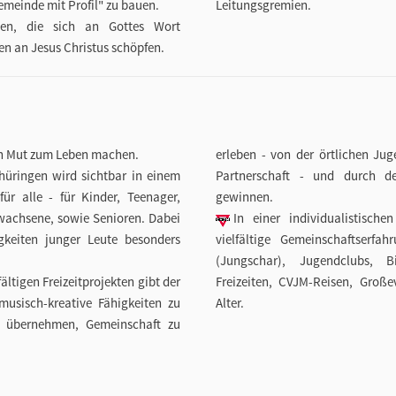
emeinde mit Profil" zu bauen.
Leitungsgremien.
hen, die sich an Gottes Wort
en an Jesus Christus schöpfen.
n Mut zum Leben machen.
erleben - von der örtlichen Ju
hüringen wird sichtbar in einem
Partnerschaft - und durch de
r alle - für Kinder, Teenager,
gewinnen.
wachsene, sowie Senioren. Dabei
In einer individualistisch
keiten junger Leute besonders
vielfältige Gemeinschaftserfa
(Jungschar), Jugendclubs, B
tigen Freizeitprojekten gibt der
Freizeiten, CVJM-Reisen, Großev
usisch-kreative Fähigkeiten zu
Alter.
u übernehmen, Gemeinschaft zu