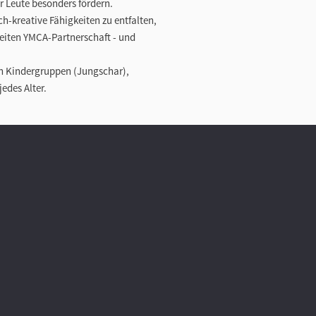
 Leute besonders fördern.
h-kreative Fähigkeiten zu entfalten,
eiten YMCA-Partnerschaft - und
 in Kindergruppen (Jungschar),
edes Alter.