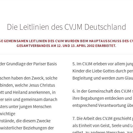
Die Leitlinien des CVJM Deutschland
SE GEMEINSAMEN LEITLINIEN DES CVJM WURDEN BEIM HAUPTAUSSCHUSS DES C
GESAMTVERBANDES AM 12. UND 13. APRIL 2002 ERARBEITET.
der Grundlage der Pariser Basis
5.
Im CVJM erleben vor allem jun
Kinder die Liebe Gottes durch p
nschen haben den Zweck, solche
Begleitung und werden zum Glaub
binden, welche Jesus Christus
6.
In der Gemeinschaft des CVJM s
Gott und Heiland anerkennen, in
ihre Begabungen entdecken und e
ger sein und gemeinsam danach
entsprechend Verantwortung üb
isters unter jungen Menschen
 wichtige
7.
Die Arbeit des CVJM geschieht 
nstände, die diesem Zwecke
als Einheit von Geist, Seele und L
chwisterlicher Beziehungen der
selbst, zu anderen Menschen, zur