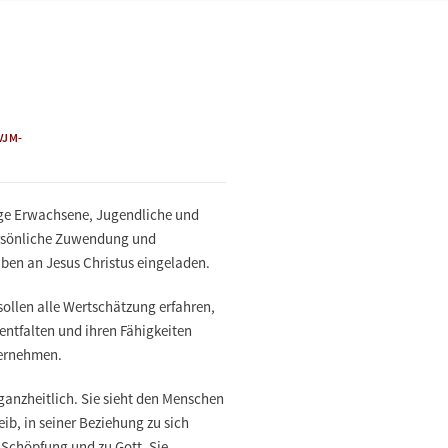
VJM-
ge Erwachsene, Jugendliche und
ersönliche Zuwendung und
en an Jesus Christus eingeladen.
ollen alle Wertschätzung erfahren,
ntfalten und ihren Fähigkeiten
ernehmen.
ganzheitlich. Sie sieht den Menschen
eib, in seiner Beziehung zu sich
 Schöpfung und zu Gott. Sie