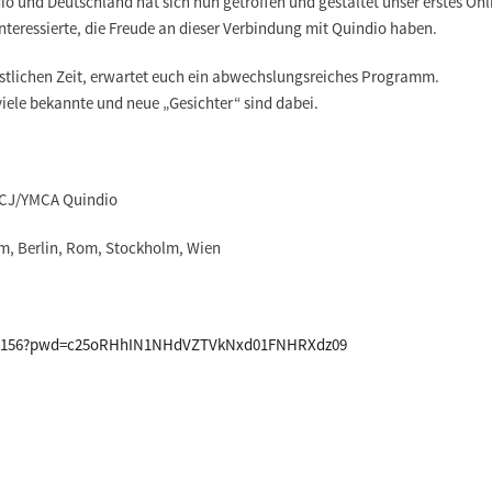
o und Deutschland hat sich nun getroffen und gestaltet
unser erstes On
nteressierte
, die Freude an dieser Verbindung mit Quindio haben.
tlichen Zeit
, erwartet euch ein
abwechslungsreiches Programm
.
viele bekannte und neue „Gesichter“ sind dabei.
ACJ/YMCA Quindio
am, Berlin, Rom, Stockholm, Wien
7037156?pwd=c25oRHhIN1NHdVZTVkNxd01FNHRXdz09